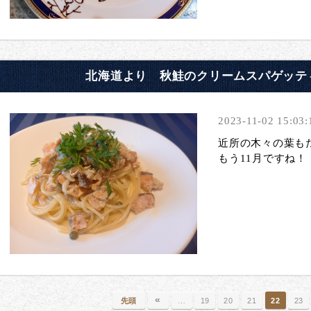
北海道より 秋鮭のクリームスパゲッテ
2023-11-02 15:03:
近所の木々の葉も
もう11月ですね！
«
先頭
…
19
20
21
22
23