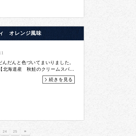
ィ オレンジ風味
11
だんだんと 色づいてまいりました。
 【北海道産 秋鮭のクリームスパ...
続きを見る
»
24
25