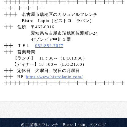
╋
┿╋┿╋┿╋┿╋┿╋┿╋┿╋┿╋┿╋
┿╋┿╋┿
╋┿╋
┿╋┿╋┿╋┿╋┿
╋┿╋
名古屋市瑞穂区のカジュアルフレンチ
Bistro Lapin（ビストロ ラパン）
╋┿
住所 〒467-0016
愛知県名古屋市瑞穂区佐渡町1-24
セゾンピア中川１階
╋┿
ＴＥＬ
052-852-7077
╋┿
営業時間
【ランチ】 11：30～（L.O.13:30）
【ディナー】18：00～（L.O.21:00）
╋┿
定休日 火曜日、祝日の月曜日
╋┿
HP
https://www.bistrolapin.com/
╋
┿╋┿╋┿╋┿╋┿╋┿╋┿╋┿╋┿╋
┿╋┿╋┿
╋┿╋
名古屋市のフレンチ「Bistro Lapin」のブログ