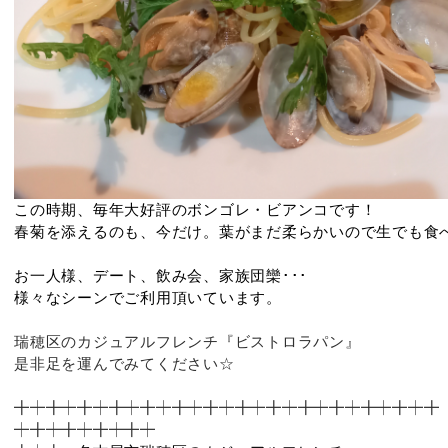
この時期、毎年大好評のボンゴレ・ビアンコです！
春菊を添えるのも、今だけ。葉がまだ柔らかいので生でも食
お一人様、デート、飲み会、家族団欒･･･
様々なシーンでご利用頂いています。
瑞穂区のカジュアルフレンチ『ビストロラパン』
是非足を運んでみてください☆
╋
┿╋┿╋┿╋┿╋┿╋┿╋┿╋┿╋┿╋
┿╋┿╋┿
╋┿╋
┿╋┿╋┿╋┿╋┿