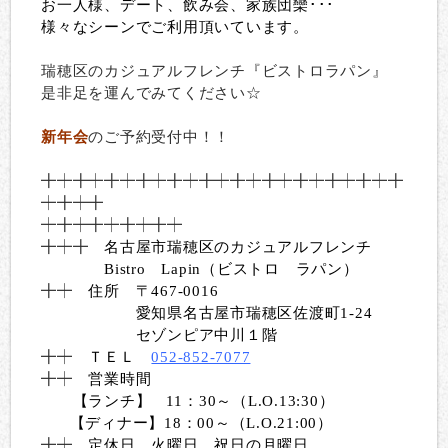
お一人様、デート、飲み会、家族団欒･･･
様々なシーンでご利用頂いています。
瑞穂区のカジュアルフレンチ『ビストロラパン』
是非足を運んでみてください☆
新年会
のご予約受付中！！
╋
┿╋┿╋┿╋┿╋┿╋┿╋┿╋┿╋┿╋
┿╋┿╋
┿
╋┿╋
┿╋┿╋┿╋┿╋┿
╋┿╋
名古屋市瑞穂区のカジュアルフレンチ
Bistro Lapin（ビストロ ラパン）
╋┿
住所 〒467-0016
愛知県名古屋市瑞穂区佐渡町1-24
セゾンピア中川１階
╋┿
ＴＥＬ
052-852-7077
╋┿
営業時間
【ランチ】 11：30～（L.O.13:30）
【ディナー】18：00～（L.O.21:00）
╋┿
定休日 火曜日、祝日の月曜日