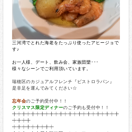
三河湾でとれた海老をたっぷり使ったアヒージョで
す♪
お一人様、デート、飲み会、家族団欒･･･
様々なシーンでご利用頂いています。
瑞穂区のカジュアルフレンチ『ビストロラパン』
是非足を運んでみてください☆
忘年会
のご予約受付中！！
クリスマス限定ディナー
のご予約も受付中！！
╋
┿╋┿╋┿╋┿╋┿╋┿╋┿╋┿╋┿╋
┿╋┿╋
┿
╋┿╋
┿╋┿╋┿╋┿╋┿