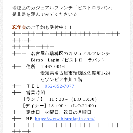
瑞穂区のカジュアルフレンチ『ビストロラパン』
是非足を運んでみてください☆
忘年会
のご予約も受付中！！
╋
┿╋┿╋┿╋┿╋┿╋┿╋┿╋┿╋┿╋
┿╋┿╋
┿
╋┿╋
┿╋┿╋┿╋┿╋┿
╋┿╋
名古屋市瑞穂区のカジュアルフレンチ
Bistro Lapin（ビストロ ラパン）
╋┿
住所 〒467-0016
愛知県名古屋市瑞穂区佐渡町1-24
セゾンピア中川１階
╋┿
ＴＥＬ
052-852-7077
╋┿
営業時間
【ランチ】 11：30～（L.O.13:30）
【ディナー】18：00～（L.O.21:00）
╋┿
定休日 火曜日、祝日の月曜日
╋┿
HP
https://www.bistrolapin.com/
╋
┿╋┿╋┿╋┿╋┿╋┿╋┿╋┿╋┿╋
┿╋┿╋
┿
╋┿╋