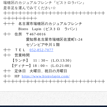
瑞穂区のカジュアルフレンチ『ビストロラパン』
是非足を運んでみてください☆
╋
┿╋┿╋┿╋┿╋┿╋┿╋┿╋┿╋┿╋
┿╋┿╋┿
╋┿╋
┿╋┿╋┿╋┿╋┿
╋┿╋
名古屋市瑞穂区のカジュアルフレンチ
Bistro Lapin（ビストロ ラパン）
╋┿
住所 〒467-0016
愛知県名古屋市瑞穂区佐渡町1-24
セゾンピア中川１階
╋┿
ＴＥＬ
052-852-7077
╋┿
営業時間
【ランチ】 11：30～（L.O.13:30）
【ディナー】18：00～（L.O.21:00）
╋┿
定休日 火曜日、祝日の月曜日
╋┿
HP
https://www.bistrolapin.com/
╋
┿╋┿╋┿╋┿╋┿╋┿╋┿╋┿╋┿╋
┿╋┿╋┿
╋┿╋