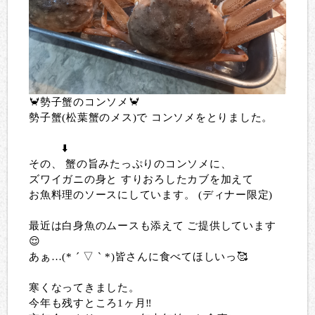
🦀勢子蟹のコンソメ🦀
勢子蟹(松葉蟹のメス)で コンソメをとりました。
⬇️
その、 蟹の旨みたっぷりのコンソメに、
ズワイガニの身と すりおろしたカブを加えて
お魚料理のソースにしています。 (ディナー限定)
最近は白身魚のムースも添えて ご提供しています
😌
あぁ…(* ´ ▽ ` *)皆さんに食べてほしいっ🥰
寒くなってきました。
今年も残すところ1ヶ月‼