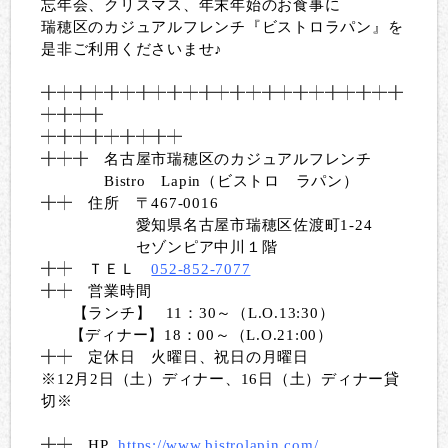
忘年会、クリスマス、年末年始のお食事に
瑞穂区のカジュアルフレンチ『ビストロラパン』を
是非ご利用くださいませ♪
╋
┿╋┿╋┿╋┿╋┿╋┿╋┿╋┿╋┿╋
┿╋┿╋
┿
╋┿╋
┿╋┿╋┿╋┿╋┿
╋┿╋
名古屋市瑞穂区のカジュアルフレンチ
Bistro Lapin（ビストロ ラパン）
╋┿
住所 〒467-0016
愛知県名古屋市瑞穂区佐渡町1-24
セゾンピア中川１階
╋┿
ＴＥＬ
052-852-7077
╋┿
営業時間
【ランチ】 11：30～（L.O.13:30）
【ディナー】18：00～（L.O.21:00）
╋┿
定休日 火曜日、祝日の月曜日
※12月2日（土）ディナー、16日（土）ディナー貸
切※
╋┿
HP
https://www.bistrolapin.com/