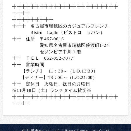
╋
┿╋┿╋┿╋┿╋┿╋┿╋┿╋┿╋┿╋
┿╋┿╋
┿
╋┿╋
┿╋┿╋┿╋┿╋┿
╋┿╋
名古屋市瑞穂区のカジュアルフレンチ
Bistro Lapin（ビストロ ラパン）
╋┿
住所 〒467-0016
愛知県名古屋市瑞穂区佐渡町1-24
セゾンピア中川１階
╋┿
ＴＥＬ
052-852-7077
╋┿
営業時間
【ランチ】 11：30～（L.O.13:30）
【ディナー】18：00～（L.O.21:00）
╋┿
定休日 火曜日、祝日の月曜日
※11月18日（土）ランチタイム貸切※
╋
┿╋┿╋┿╋┿╋┿╋┿╋┿╋┿╋┿╋
┿╋┿╋
┿
╋┿╋