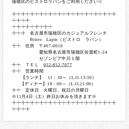
瑞穂区のビストロラパンをご利用ください☆
╋
┿╋┿╋┿╋┿╋┿╋┿╋┿╋┿╋┿╋
┿╋┿╋
┿
╋┿╋
┿╋┿╋┿╋┿╋┿
╋┿╋
名古屋市瑞穂区のカジュアルフレンチ
Bistro Lapin（ビストロ ラパン）
╋┿
住所 〒467-0016
愛知県名古屋市瑞穂区佐渡町1-24
セゾンピア中川１階
╋┿
ＴＥＬ
052-852-7077
╋┿
営業時間
【ランチ】 11：30～（L.O.13:30）
【ディナー】18：00～（L.O.21:00）
╋┿
定休日 火曜日、祝日の月曜日
※11月4日（土）終日お休みを頂きます※
╋
┿╋┿╋┿╋┿╋┿╋┿╋┿╋┿╋┿╋
┿╋┿╋
┿
╋┿╋