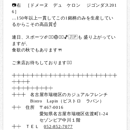
📷右 ［ドメーヌ デュ ケロン ジゴンダス201
6］
…150年以上一貫してこの1銘柄のみを生産してい
るからこその高品質☝️
連日、スポーツ🏈🏊‍♀️🏐🏃‍♂️🏀🇯🇵も 盛り上がってい
ますが、
食欲の秋でもあります🍴
ご来店お待ちしております🙇‍♀️
╋
┿╋┿╋┿╋┿╋┿╋┿╋┿╋┿╋┿╋
┿╋┿╋
┿
╋┿╋
┿╋┿╋┿╋┿╋┿
╋┿╋
名古屋市瑞穂区のカジュアルフレンチ
Bistro Lapin（ビストロ ラパン）
╋┿
住所 〒467-0016
愛知県名古屋市瑞穂区佐渡町1-24
セゾンピア中川１階
╋┿
ＴＥＬ
052-852-7077