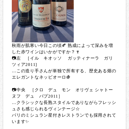
秋雨が肌寒い今日この頃🍂 熟成によって深みを増
した赤ワインはいかがですか？🍷
📷左 ［イル キオッソ ガッティナーラ ガリ
ツィア2011]
…この造り手さんが単独で所有する、歴史ある畑の
エレガントなネッビオーロ🍇
📷中央 ［クロ デュ モン オリヴェ シャトー
ヌフ デュ パプ2011］
…クラシックな長熟スタイルでありながらフレッシ
ュさも感じられるヴィンテージ☆
パリのミシュラン星付きレストランでも採用されて
います✨